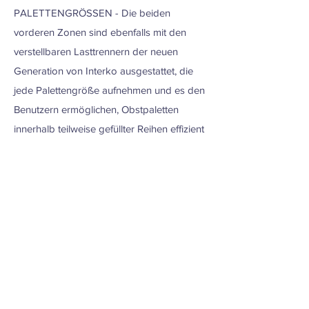
PALETTENGRÖSSEN - Die beiden
vorderen Zonen sind ebenfalls mit den
verstellbaren Lasttrennern der neuen
Generation von Interko ausgestattet, die
jede Palettengröße aufnehmen und es den
Benutzern ermöglichen, Obstpaletten
innerhalb teilweise gefüllter Reihen effizient
reifen zu lassen.
ENERGIESPAREND - Vormontierte
REVERSO-Ventilatoren optimieren den
Luftstrom bei minimalem Energieverbrauch
und erhöhen die Reifekonsistenz auf der
gesamten Obstpalette.
GESTEUERTE LUFTQUALITÄT - Jeder
OPTIMO-Reifungsraum wird komplett mit
einem integrierten