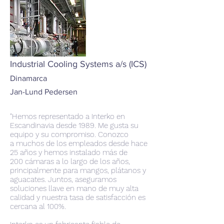
Industrial Cooling Systems a/s (ICS)
Dinamarca
Jan-Lund Pedersen
"Hemos representado a Interko en
Escandinavia desde 1989. Me gusta su
equipo y su compromiso. Conozco
a muchos de los empleados desde hace
25 años y hemos instalado más de
200 cámaras a lo largo de los años,
principalmente para mangos, plátanos y
aguacates. Juntos, aseguramos
soluciones llave en mano de muy alta
calidad y nuestra tasa de satisfacción es
cercana al 100%.