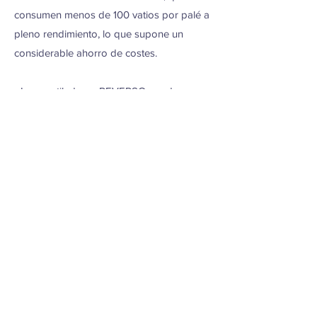
consumen menos de 100 vatios por palé a
pleno rendimiento, lo que supone un
considerable ahorro de costes.
• Los ventiladores REVERSO pueden
encenderse o apagarseindividualmente a
través de un protocolo de red.
• Las cámaras ULTIMO pueden
ser utilizadas en formato simple, doble y
triple con estanterías de acero de alta
resistencia.
• Las cámaras de doble nivel vienen
equipadas de serie con el sistema de
estanterías de palés "free-floor" de Interko,
permitiendo el libre movimiento en el nivel
más bajo.